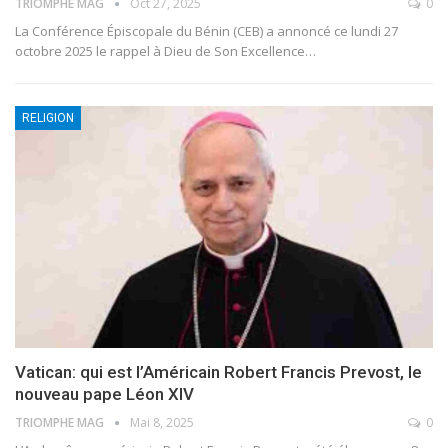
TRIOMPHE MAG
Oct 27, 2025
0
La Conférence Épiscopale du Bénin (CEB) a annoncé ce lundi 27
octobre 2025 le rappel à Dieu de Son Excellence
…
RELIGION
Vatican: qui est l’Américain Robert Francis Prevost, le
nouveau pape Léon XIV
TRIOMPHE MAG
Mai 8, 2025
0