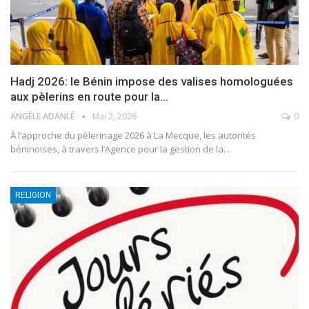
Hadj 2026: le Bénin impose des valises homologuées
aux pèlerins en route pour la…
ANGÈLE ADANLÉ
Mai 2, 2026
0
À l’approche du pèlerinage 2026 à La Mecque, les autorités
béninoises, à travers l’Agence pour la gestion de la
…
RELIGION