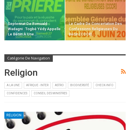
Septennat De Romuald
Le Cadre De Concertation Des
Wadagni : Togbé Yédy Appelle
Confessions Religieuses Du
Le Bénin À Une…
Bénin (CCCR)…
Catégorie De Navigation
Religion
A LA UNE
AFRIQUE - INTER
ASTRO
BIODIVERSITÉ
CHECK-INFO
CONFIDENCES
CONSEIL DES MINISTRES
RELIGION