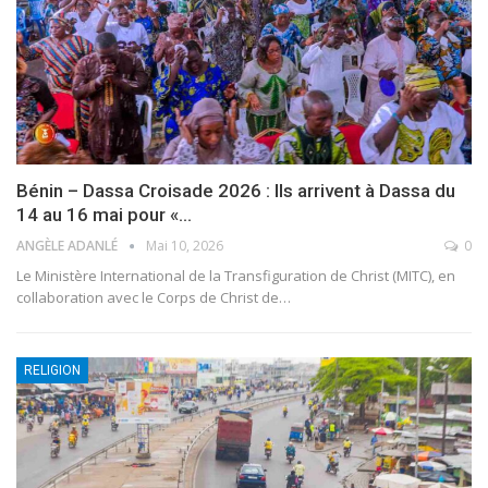
Bénin – Dassa Croisade 2026 : Ils arrivent à Dassa du
14 au 16 mai pour «…
ANGÈLE ADANLÉ
Mai 10, 2026
0
Le Ministère International de la Transfiguration de Christ (MITC), en
collaboration avec le Corps de Christ de
…
RELIGION