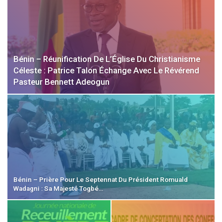
Bénin – Réunification De L’Église Du Christianisme
Céleste : Patrice Talon Échange Avec Le Révérend
Pasteur Bennett Adeogun
Bénin – Prière Pour Le Septennat Du Président Romuald
Wadagni : Sa Majesté Togbé…