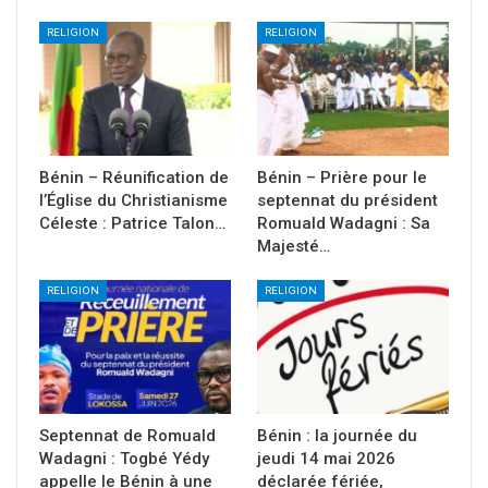
RELIGION
RELIGION
Bénin – Réunification de
Bénin – Prière pour le
l’Église du Christianisme
septennat du président
Céleste : Patrice Talon…
Romuald Wadagni : Sa
Majesté…
RELIGION
RELIGION
Septennat de Romuald
Bénin : la journée du
Wadagni : Togbé Yédy
jeudi 14 mai 2026
appelle le Bénin à une
déclarée fériée,