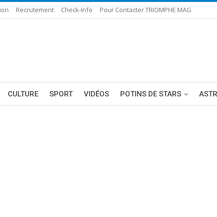
ion
Recrutement
Check-Info
Pour Contacter TRIOMPHE MAG
CULTURE
SPORT
VIDÉOS
POTINS DE STARS
AST