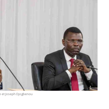
on et Joseph Djogbenou