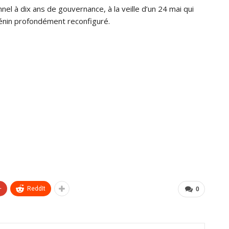
l à dix ans de gouvernance, à la veille d’un 24 mai qui
énin profondément reconfiguré.
+
ReddIt
0