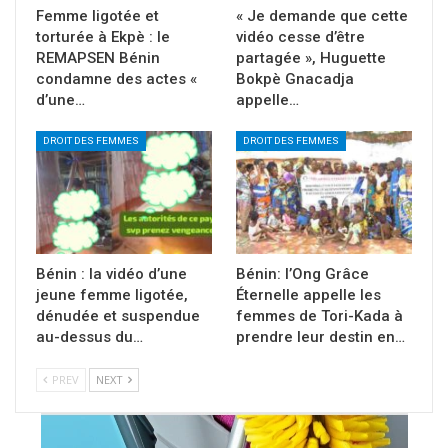
Femme ligotée et
« Je demande que cette
torturée à Ekpè : le
vidéo cesse d’être
REMAPSEN Bénin
partagée », Huguette
condamne des actes «
Bokpè Gnacadja
d’une…
appelle…
DROIT DES FEMMES
DROIT DES FEMMES
Bénin : la vidéo d’une
Bénin: l’Ong Grâce
jeune femme ligotée,
Éternelle appelle les
dénudée et suspendue
femmes de Tori-Kada à
au-dessus du…
prendre leur destin en…
PREV
NEXT