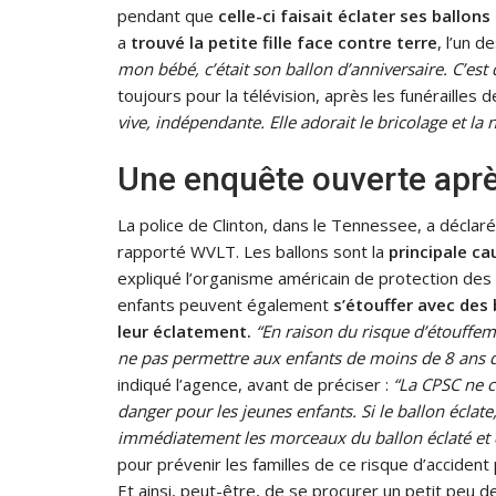
pendant que
celle-ci faisait éclater ses ballons
a
trouvé la petite fille face contre terre
, l’un 
mon bébé, c’était son ballon d’anniversaire. C’est di
toujours pour la télévision, après les funérailles d
vive, indépendante. Elle adorait le bricolage et la n
Une enquête ouverte après 
La police de Clinton, dans le Tennessee, a déclaré
rapporté WVLT. Les ballons sont la
principale c
expliqué l’organisme américain de protection d
enfants peuvent également
s’étouffer avec des
leur éclatement.
“En raison du risque d’étouffe
ne pas permettre aux enfants de moins de 8 ans d
indiqué l’agence, avant de préciser :
“La CPSC ne c
danger pour les jeunes enfants. Si le ballon écla
immédiatement les morceaux du ballon éclaté et de
pour prévenir les familles de ce risque d’acciden
Et ainsi, peut-être, de se procurer un petit peu d