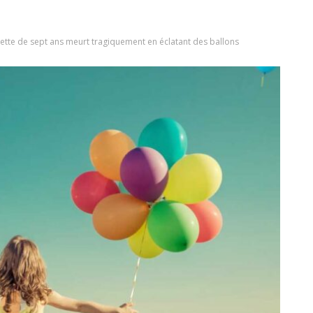
llette de sept ans meurt tragiquement en éclatant des ballons