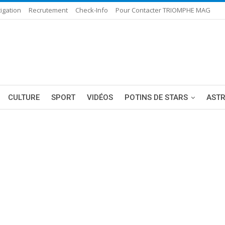
igation
Recrutement
Check-Info
Pour Contacter TRIOMPHE MAG
CULTURE
SPORT
VIDÉOS
POTINS DE STARS
AST