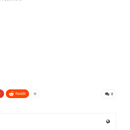
+
ReddIt
0