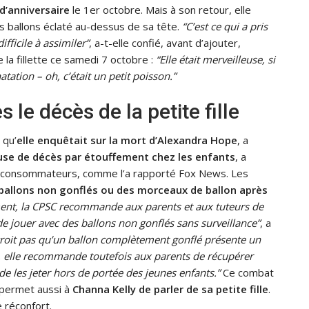
 d’anniversaire
le 1er octobre. Mais à son retour, elle
des ballons éclaté au-dessus de sa tête.
“C’est ce qui a pris
fficile à assimiler”
, a-t-elle confié, avant d’ajouter,
e la fillette ce samedi 7 octobre :
“Elle était merveilleuse, si
atation – oh, c’était un petit poisson.”
le décès de la petite fille
 qu’
elle enquêtait sur la mort d’Alexandra Hope
, a
ause de décès par étouffement chez les enfants
, a
es consommateurs, comme l’a rapporté Fox News. Les
 ballons non gonflés ou des morceaux de ballon après
ment, la CPSC recommande aux parents et aux tuteurs de
e jouer avec des ballons non gonflés sans surveillance”
, a
roit pas qu’un ballon complètement gonflé présente un
te, elle recommande toutefois aux parents de récupérer
 les jeter hors de portée des jeunes enfants.”
Ce combat
t permet aussi à
Channa Kelly de parler de sa petite fille
.
e réconfort.