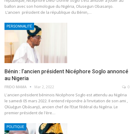
république, Nicéphore Dieu- Donné Soglo s’est amuser à jouer au
ballon avec son homologue du Nigéria, Olusegun Obasanjo.
L’ancien président de la république du Bénin,
…
PERSONNALITÉ
Bénin : l’ancien président Nicéphore Soglo annoncé
au Nigeria
FRIDO MAMA
Mar 2, 2022
0
L'ancien président béninois Nicéphore Soglo est attendu au Nigéria
le samedi 05 mars 2022. Il entend répondre à l’invitation de son ami ,
Ọlúṣẹ́gun Ọbásanjọ́, ancien chef de l’Etat fédéral du Nigéria.
Le
premier président de l'ère
…
POLITIQUE