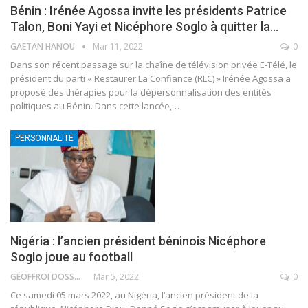
Bénin : Irénée Agossa invite les présidents Patrice
Talon, Boni Yayi et Nicéphore Soglo à quitter la…
GAETAN HANOU
Mar 11, 2022
0
Dans son récent passage sur la chaîne de télévision privée E-Télé, le
président du parti « Restaurer La Confiance (RLC) » Irénée Agossa a
proposé des thérapies pour la dépersonnalisation des entités
politiques au Bénin. Dans cette lancée,
…
PERSONNALITÉ
Nigéria : l’ancien président béninois Nicéphore
Soglo joue au football
GÉOFFROI DOSSOU
Mar 5, 2022
0
Ce samedi 05 mars 2022, au Nigéria, l’ancien président de la