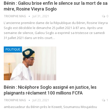
Bénin : Galiou brise enfin le silence sur la mort de sa
mère, Rosine Vieyra Soglo
TRIOMPHE MAG
Juil 31, 2021
0
L'ancienne première dame de la République du Bénin, Rosine Vieyra
Soglo est décédée le dimanche 25 juillet 2021 à 87 ans. Après une
semaine de silence, Galiou Soglo a exprimé sa tristesse ce samedi
31 juillet 2021 dans un très court
…
POLITIQUE
Bénin : Nicéphore Soglo assigné en justice, les
plaignants réclament 100 millions FCFA
TRIOMPHE MAG
Juil 23, 2021
1
ambassadeur du Bénin près le Koweït, Soumanou Moujaïdou