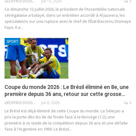
GÉOFFROI DOSSOU
Juil 13, 2026
0
Ce dimanche 12 juillet 2026, le président de l’Assemblée nationale
sénégalaise a balayé, dans un entretien accordé à Al Jazeera, les
spéculations sur une rupture avec le chef de l’État Bassirou Diomaye
Faye. Il a
…
SPORT
Coupe du monde 2026 : Le Brésil éliminé en 8e, une
première depuis 36 ans, retour sur cette grosse…
GÉOFFROI DOSSOU
Juil 6, 2026
0
Le Brésil est déjà éliminé de cette Coupe du monde. La Seleçao a
pris la porte dès les 8e de finale face à la Norvège (1-2), une
première à ce stade de la compétition depuis 36 ans et une défaite
face à l'Argentine en 1990.
Le Brésil
…