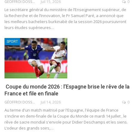
GÉOFFROI DOSSOU
Juil 15, 2026
0
Le secrétaire général du ministère de l’Enseignement supérieur, de
la Recherche et de l’Innovation, le Pr Samuel Paré, a annoncé que
les meilleurs bacheliers burkinabè de la session 2026 poursuivront
leurs études supérieures
…
SPORT
Coupe du monde 2026 : l’Espagne brise le rêve de la
France et file en finale
GÉOFFROI DOSSOU
Juil 14, 2026
0
Au terme d'un match maitrisé par l'Espagne, l'équipe de France
s'incline en demi-finale de la Coupe du Monde ce mardi 14 juillet , le
rêve de sacre mondial s'envole pour Didier Deschamps et les siens.
L’odeur des grands soirs,
…