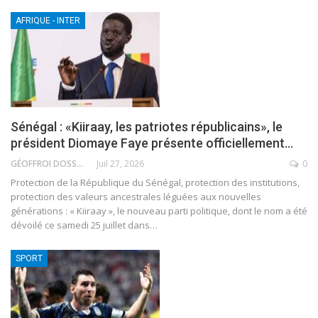
AFRIQUE - INTER
Sénégal : «Kiiraay, les patriotes républicains», le
président Diomaye Faye présente officiellement…
GÉOFFROI DOSSOU
Juil 27, 2026
0
Protection de la République du Sénégal, protection des institutions,
protection des valeurs ancestrales léguées aux nouvelles
générations : « Kiiraay », le nouveau parti politique, dont le nom a été
dévoilé ce samedi 25 juillet dans
…
SPORT