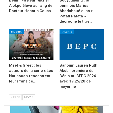
Bénin: Pasteur Michel
Bodybuilding : le
Alokpo élevé au rang de
béninois Marius
Docteur Honoris Causa
Abadahoué alias «
Patati Patata »
décroche le titre…
TALENTS
TALENTS
Meet & Greet : les
Banouin Lauren Ruth
acteurs de la série « Les
Akobi, première du
Nounous » rencontrent
Bénin au BEPC 2026
leurs fans ce…
avec 19,25/20 de
moyenne
PREV
NEXT