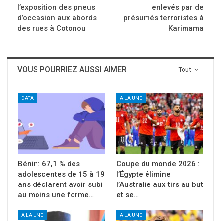
l’exposition des pneus
enlevés par de
d’occasion aux abords
présumés terroristes à
des rues à Cotonou
Karimama
VOUS POURRIEZ AUSSI AIMER
Tout
DATA
A LA UNE
Bénin: 67,1 % des
Coupe du monde 2026 :
adolescentes de 15 à 19
l’Égypte élimine
ans déclarent avoir subi
l’Australie aux tirs au but
au moins une forme…
et se…
A LA UNE
A LA UNE