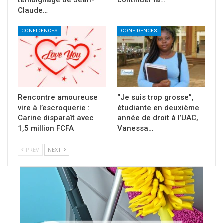
témoignage de Jean-
continuer la…
Claude…
CONFIDENCES
CONFIDENCES
Rencontre amoureuse
“Je suis trop grosse”,
vire à l’escroquerie :
étudiante en deuxième
Carine disparaît avec
année de droit à l’UAC,
1,5 million FCFA
Vanessa…
PREV
NEXT