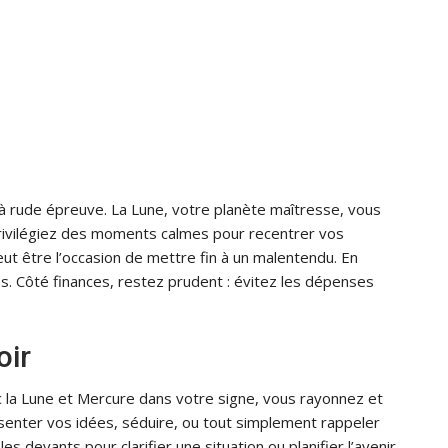
 à rude épreuve. La Lune, votre planète maîtresse, vous
 privilégiez des moments calmes pour recentrer vos
eut être l’occasion de mettre fin à un malentendu. En
. Côté finances, restez prudent : évitez les dépenses
oir
c la Lune et Mercure dans votre signe, vous rayonnez et
résenter vos idées, séduire, ou tout simplement rappeler
s devants pour clarifier une situation ou planifier l’avenir.