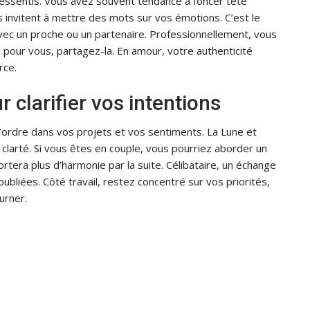
 ressentis. Vous avez souvent tendance à foncer tête
s invitent à mettre des mots sur vos émotions. C’est le
vec un proche ou un partenaire. Professionnellement, vous
as pour vous, partagez-la. En amour, votre authenticité
rce.
 clarifier vos intentions
’ordre dans vos projets et vos sentiments. La Lune et
clarté. Si vous êtes en couple, vous pourriez aborder un
ortera plus d’harmonie par la suite. Célibataire, un échange
ubliées. Côté travail, restez concentré sur vos priorités,
urner.