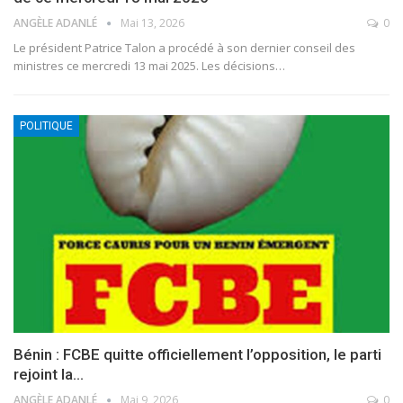
ANGÈLE ADANLÉ
Mai 13, 2026
0
Le président Patrice Talon a procédé à son dernier conseil des
ministres ce mercredi 13 mai 2025. Les décisions
…
POLITIQUE
Bénin : FCBE quitte officiellement l’opposition, le parti
rejoint la…
ANGÈLE ADANLÉ
Mai 9, 2026
0