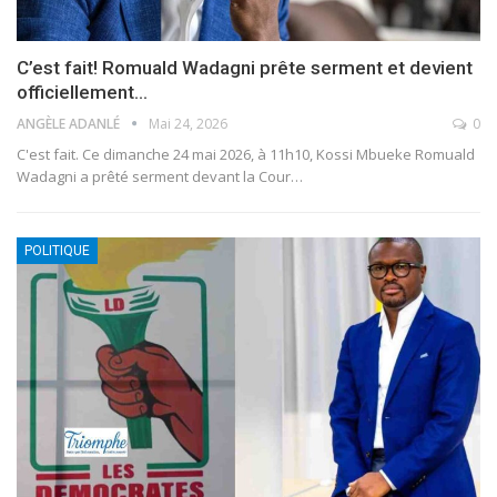
C’est fait! Romuald Wadagni prête serment et devient
officiellement…
ANGÈLE ADANLÉ
Mai 24, 2026
0
C'est fait. Ce dimanche 24 mai 2026, à 11h10, Kossi Mbueke Romuald
Wadagni a prêté serment devant la Cour
…
POLITIQUE