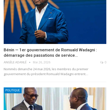
Bénin — 1er gouvernement de Romuald Wadagni :
démarrage des passations de service…
ANGÈLE ADANLÉ
Mai 26, 2026
0
Nommés dimanche 24 mai 2026, les membres du premier
gouvernement du président Romuald Wadagni entrent
…
POLITIQUE