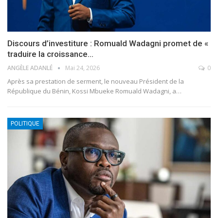
Discours d’investiture : Romuald Wadagni promet de «
traduire la croissance…
ANGÈLE ADANLÉ
Mai 24, 2026
0
Après sa prestation de serment, le nouveau Président de la
République du Bénin, Kossi Mbueke Romuald Wadagni, a
…
POLITIQUE