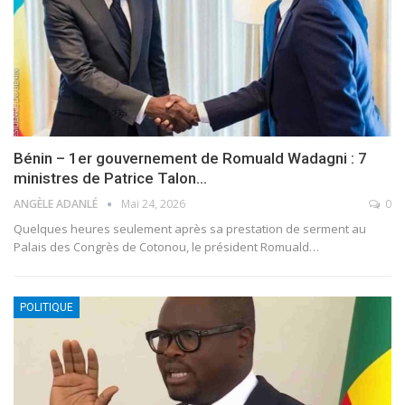
Bénin – 1er gouvernement de Romuald Wadagni : 7
ministres de Patrice Talon…
ANGÈLE ADANLÉ
Mai 24, 2026
0
Quelques heures seulement après sa prestation de serment au
Palais des Congrès de Cotonou, le président Romuald
…
POLITIQUE