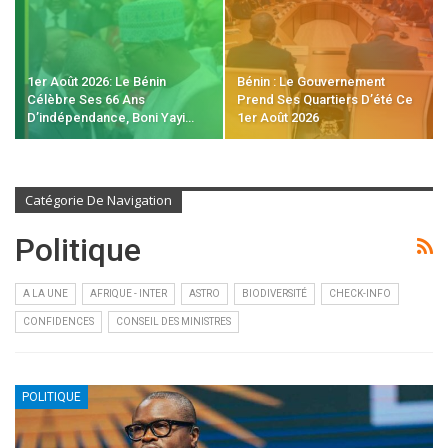
1er Août 2026: Le Bénin
Bénin : Le Gouvernement
Célèbre Ses 66 Ans
Prend Ses Quartiers D’été Ce
D’indépendance, Boni Yayi…
1er Août 2026
Catégorie De Navigation
Politique
A LA UNE
AFRIQUE - INTER
ASTRO
BIODIVERSITÉ
CHECK-INFO
CONFIDENCES
CONSEIL DES MINISTRES
POLITIQUE