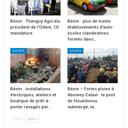
Bénin : Thanguy Agoï élu
Bénin : plus de trente
président de l’Odem, 10ᵉ
établissements d’auto-
mandature
écoles clandestines
fermés dans…
SOCIÉTÉ
SOCIÉTÉ
Bénin : installations
Bénin – Fortes pluies à
électriques, ateliers et
Abomey-Calavi : le pont
boutique de prêt-à-
de Houédonou
porter ravagés par…
submergé, la…
PREV
NEXT