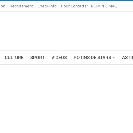
ion
Recrutement
Check-Info
Pour Contacter TRIOMPHE MAG
CULTURE
SPORT
VIDÉOS
POTINS DE STARS
AST