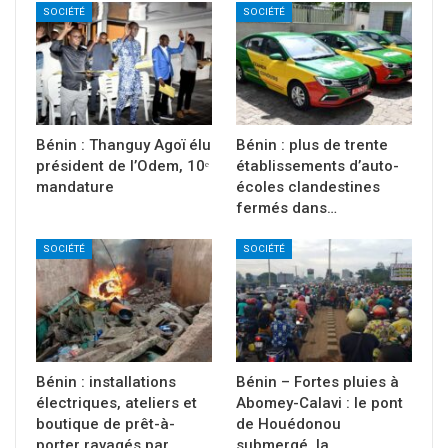
SOCIÉTÉ
SOCIÉTÉ
Bénin : Thanguy Agoï élu
Bénin : plus de trente
président de l’Odem, 10ᵉ
établissements d’auto-
mandature
écoles clandestines
fermés dans…
SOCIÉTÉ
SOCIÉTÉ
Bénin : installations
Bénin – Fortes pluies à
électriques, ateliers et
Abomey-Calavi : le pont
boutique de prêt-à-
de Houédonou
porter ravagés par…
submergé, la…