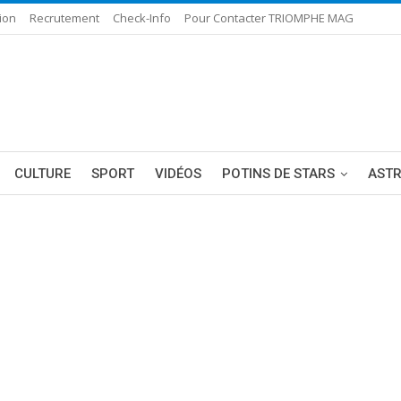
ion
Recrutement
Check-Info
Pour Contacter TRIOMPHE MAG
CULTURE
SPORT
VIDÉOS
POTINS DE STARS
AST