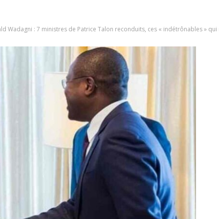
Wadagni : 7 ministres de Patrice Talon reconduits, ces « indétrônables » qui r