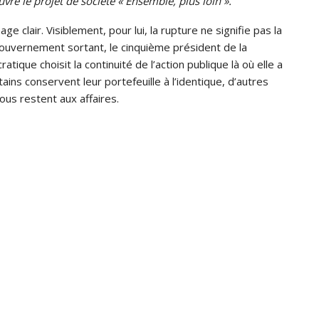
e le projet de société « Ensemble, plus loin ».
 clair. Visiblement, pour lui, la rupture ne signifie pas la
gouvernement sortant, le cinquième président de la
ique choisit la continuité de l’action publique là où elle a
rtains conservent leur portefeuille à l’identique, d’autres
us restent aux affaires.