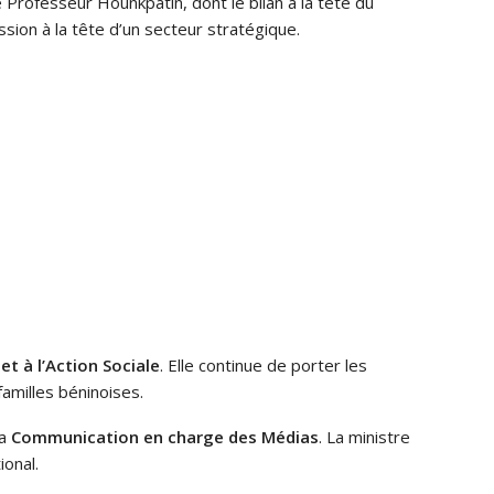
e Professeur Hounkpatin, dont le bilan à la tête du
sion à la tête d’un secteur stratégique.
 et à l’Action Sociale
. Elle continue de porter les
amilles béninoises.
la
Communication en charge des Médias
. La ministre
onal.