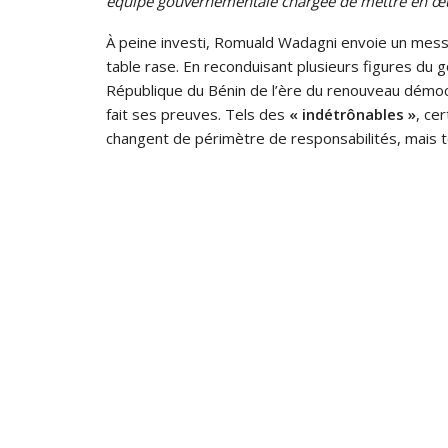
équipe gouvernementale chargée de mettre en œuvr
À peine investi, Romuald Wadagni envoie un message
table rase. En reconduisant plusieurs figures du 
République du Bénin de l’ère du renouveau démocrat
fait ses preuves. Tels des
« indétrônables »
, ce
changent de périmètre de responsabilités, mais to