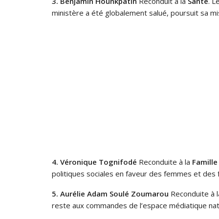
3. Benjamin Hounkpatin
Reconduit à la
Santé
. L
ministère a été globalement salué, poursuit sa mis
4. Véronique Tognifodé
Reconduite à la
Famille
politiques sociales en faveur des femmes et des f
5. Aurélie Adam Soulé Zoumarou
Reconduite à 
reste aux commandes de l’espace médiatique nati