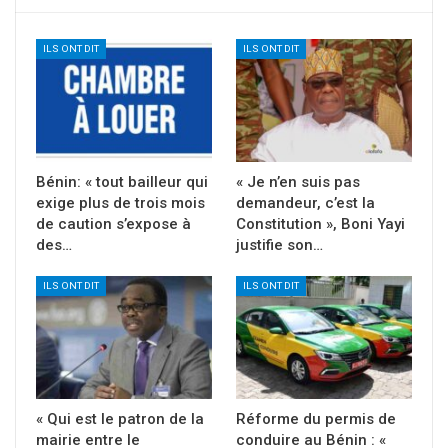
ILS ONT DIT
ILS ONT DIT
Bénin: « tout bailleur qui
« Je n’en suis pas
exige plus de trois mois
demandeur, c’est la
de caution s’expose à
Constitution », Boni Yayi
des…
justifie son…
ILS ONT DIT
ILS ONT DIT
« Qui est le patron de la
Réforme du permis de
mairie entre le
conduire au Bénin : «