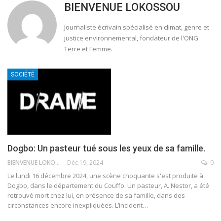
BIENVENUE LOKOSSOU
Journaliste écrivain spécialisé en climat, genre et
justice environnemental, fondateur de l'ONG
Terre et Femme.
SOCIÉTÉ
‎Dogbo: Un pasteur tué sous les yeux de sa famille.
BIENVENUE LOKOSSOU
Déc 19, 2024
0
‎Le lundi 16 décembre 2024, une scène choquante s'est produite à
Dogbo, dans le département du Couffo. Un pasteur, A. Nestor, a été
retrouvé mort chez lui, en présence de sa famille, dans des
circonstances encore inexpliquées. L’incident
…