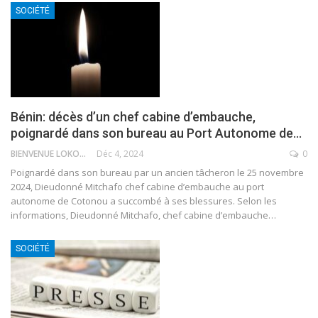
SOCIÉTÉ
Bénin: décès d’un chef cabine d’embauche,
poignardé dans son bureau au Port Autonome de…
BIENVENUE LOKOSSOU
Déc 4, 2024
0
Poignardé dans son bureau par un ancien tâcheron le 25 novembre
2024, Dieudonné Mitchafo chef cabine d’embauche au port
autonome de Cotonou a succombé à ses blessures.
Selon les
informations, Dieudonné Mitchafo, chef cabine d’embauche
…
SOCIÉTÉ