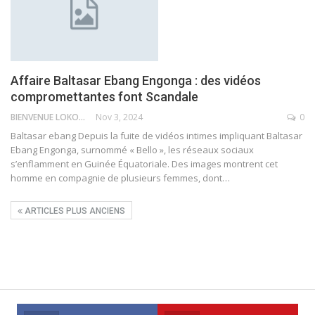
Affaire Baltasar Ebang Engonga : des vidéos
compromettantes font Scandale
BIENVENUE LOKOSSOU
Nov 3, 2024
0
Baltasar ebang
Depuis la fuite de vidéos intimes impliquant Baltasar
Ebang Engonga, surnommé « Bello », les réseaux sociaux
s’enflamment en Guinée Équatoriale.
Des images montrent cet
homme en compagnie de plusieurs femmes, dont
…
ARTICLES PLUS ANCIENS