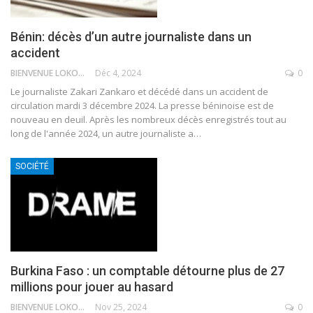
‎Bénin: décès d’un autre journaliste dans un
accident
BIENVENUE LOKOSSOU
Déc 4, 2024
0
‎Le journaliste Zakari Zankaro et décédé dans un accident de
circulation mardi 3 décembre 2024.
‎La presse béninoise est de
nouveau en deuil. Après les nombreux décès enregistrés tout au
long de l'année 2024, un autre journaliste a
…
SOCIÉTÉ
Burkina Faso : un comptable détourne plus de 27
millions pour jouer au hasard
BIENVENUE LOKOSSOU
Nov 25, 2024
0