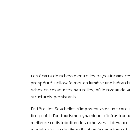
Les écarts de richesse entre les pays africains r
prospérité HelloSafe met en lumière une hiérarc
riches en ressources naturelles, où le niveau de 
structurels persistants.
En tête, les Seychelles s’imposent avec un score 
tire profit d’un tourisme dynamique, d’infrastruct
meilleure redistribution des richesses. Il devanc
modèle africain de diversification économique et de