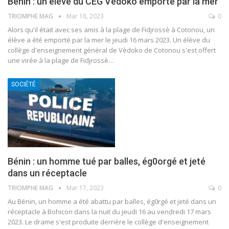
Bénin : un élève du CEG Vèdoko emporté par la mer
TRIOMPHE MAG
Mar 18, 2023
0
Alors qu'il était avec ses amis à la plage de Fidjrossè à Cotonou, un
élève a été emporté par la mer le jeudi 16 mars 2023.
Un élève du
collège d'enseignement général de Vèdoko de Cotonou s'est offert
une virée à la plage de Fidjrossè
…
SOCIÉTÉ
Bénin : un homme tué par balles, ég0orgé et jeté
dans un réceptacle
TRIOMPHE MAG
Mar 17, 2023
0
Au Bénin, un homme a été abattu par balles, ég0rgé et jeté dans un
réceptacle à Bohicon dans la nuit du jeudi 16 au vendredi 17 mars
2023. Le drame s'est produite derrière le collège d'enseignement