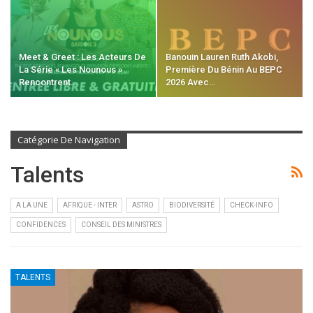
Meet & Greet : Les Acteurs De
Banouin Lauren Ruth Akobi,
La Série « Les Nounous »
Première Du Bénin Au BEPC
Rencontrent…
2026 Avec…
Catégorie De Navigation
Talents
A LA UNE
AFRIQUE - INTER
ASTRO
BIODIVERSITÉ
CHECK-INFO
CONFIDENCES
CONSEIL DES MINISTRES
TALENTS