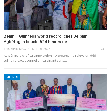
Bénin – Guinness world record: chef Delphin
Agbétogan boucle 624 heures de…
TRIOMPHE MAG
Mar 16, 2026
0
Au Bénin, le chef cuisinier Delphin Agbétogan a relevé un défi
culinaire exceptionnel en cuisinant sans
…
TALENTS