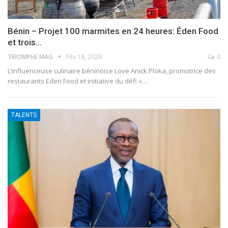
Bénin – Projet 100 marmites en 24 heures: Éden Food
et trois…
TRIOMPHE MAG
Fév 18, 2026
0
L’influenceuse culinaire béninoise Love Anick Ploka, promotrice des
restaurants Eden Food et initiative du défi «
…
TALENTS